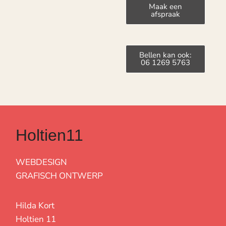
Maak een
afspraak
Bellen kan ook:
06 1269 5763
Holtien11
WEBDESIGN
GRAFISCH ONTWERP
Hilda Kort
Holtien 11