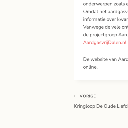
onderwerpen zoals e
Omdat het aardgasvr
informatie over kwam
Vanwege de vele on
de projectgroep Aard
AardgasvrijDalen.nl
De website van Aard
online.
Bericht
VORIGE
Kringloop De Oude Lief
navigatie