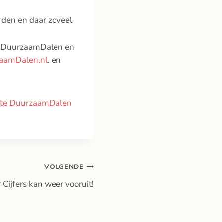
rden en daar zoveel
ep DuurzaamDalen en
aamDalen.nl
. en
ite DuurzaamDalen
VOLGENDE
 Cijfers kan weer vooruit!