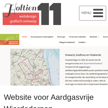
Doorgaan
naar
MENU
inhoud
Website voor Aardgasvrije