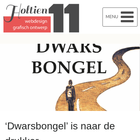
Doorgaan
naar
MENU
inhoud
‘Dwarsbongel’ is naar de