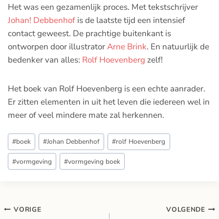
Het was een gezamenlijk proces. Met tekstschrijver
Johan! Debbenhof
is de laatste tijd een intensief
contact geweest. De prachtige buitenkant is
ontworpen door illustrator
Arne Brink
. En natuurlijk de
bedenker van alles:
Rolf Hoevenberg
zelf!
Het boek van Rolf Hoevenberg is een echte aanrader.
Er zitten elementen in uit het leven die iedereen wel in
meer of veel mindere mate zal herkennen.
Bericht
#
boek
#
Johan Debbenhof
#
rolf Hoevenberg
tags:
#
vormgeving
#
vormgeving boek
Bericht
VORIGE
VOLGENDE