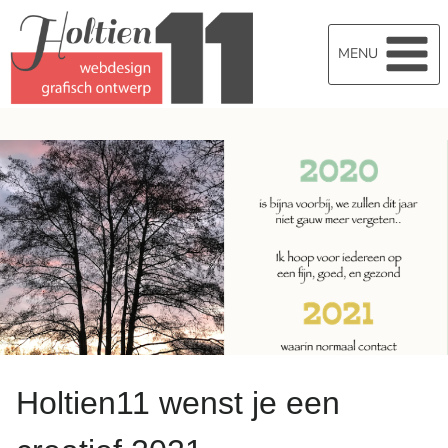
Doorgaan
naar
MENU
inhoud
Holtien11 wenst je een