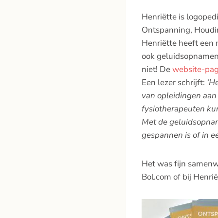
Henriëtte is logoped
Ontspanning, Houdin
Henriëtte heeft een
ook geluidsopnamen 
niet! De
website-pag
Een lezer schrijft:
‘H
van opleidingen aan
fysiotherapeuten ku
Met de geluidsopnam
gespannen is of in ee
Het was fijn samenwe
Bol.com of bij Henriët