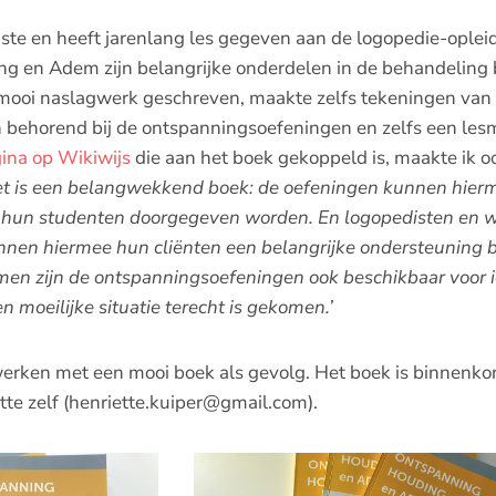
iste en heeft jarenlang les gegeven aan de logopedie-oplei
g en Adem zijn belangrijke onderdelen in de behandeling b
 mooi naslagwerk geschreven, maakte zelfs tekeningen van
behorend bij de ontspanningsoefeningen en zelfs een le
ina op Wikiwijs
die aan het boek gekoppeld is, maakte ik oo
et is een belangwekkend boek: de oefeningen kunnen hier
 hun studenten doorgegeven worden. En logopedisten en w
nnen hiermee hun cliënten een belangrijke ondersteuning 
en zijn de ontspanningsoefeningen ook beschikbaar voor i
n moeilijke situatie terecht is gekomen.’
rken met een mooi boek als gevolg. Het boek is binnenkort 
te zelf (
henriette.kuiper@gmail.com
).