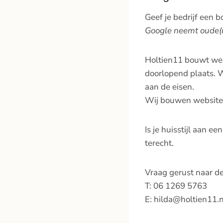
Geef je bedrijf een b
Google neemt oude(re
Holtien11 bouwt webs
doorlopend plaats. W
aan de eisen.
Wij bouwen websites d
Is je huisstijl aan ee
terecht.
Vraag gerust naar de 
T: 06 1269 5763
E: hilda@holtien11.n