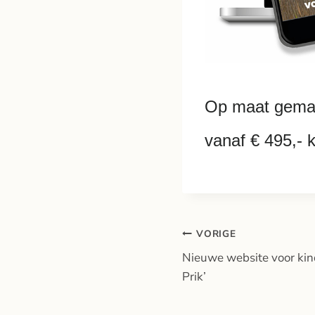
Op maat gemaak
vanaf € 495,- 
Bericht
VORIGE
Nieuwe website voor kin
navigatie
Prik’